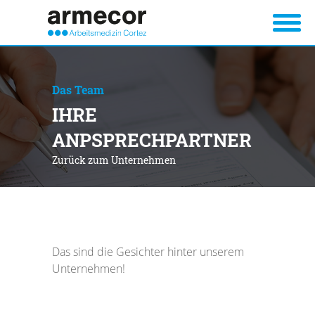
Startseite
Das Team
IHRE
Unsere Praxis
ANPSPRECHPARTNER
Über Uns
Leistungen
Zurück zum Unternehmen
Team
Termine
Aktuelles
Das sind die Gesichter hinter unserem
Unternehmen!
Kontakt